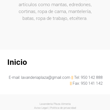
artículos como mantas, edredones,
cortinas, ropa de cama, mantelería,
batas, ropa de trabajo, etcétera.
Inicio
E-mail: lavanderiaplaza@gmail.com
||
Tel: 950 142 888
||
Fax: 950 141 142
Lavanderia Plaza Almería
Aviso Legal
|
Política de privacidad